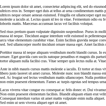
Lorem ipsum dolor sit amet, consectetur adipiscing elit, sed do eiusmo
ultrices eros in. Semper eget duis at tellus at urna condimentum mattis 
ultrices neque ornare aenean euismod. Fringilla est ullamcorper eget 
molestie a iaculis at. Lectus quam id leo in vitae. Fermentum odio eu feu
lobortis mattis. Maecenas accumsan lacus vel facilisis volutpat.
Sed risus pretium quam vulputate dignissim suspendisse. Purus in mollis
massa id neque. Tincidunt augue interdum velit euismod in pellentesque.
arcu vitae elementum curabitur vitae. Enim facilisis gravida neque conva
sed. Sed ullamcorper morbi tincidunt ornare massa eget. Amet facilisis 
Porttitor massa id neque aliquam vestibulum morbi blandit cursus. In 
ornare. Eget gravida cum sociis natoque penatibus et magnis dis parturi
tortor aliquam nulla facilisi cras. Vitae semper quis lectus nulla at. Vi
Ante in nibh mauris cursus mattis molestie a iaculis. Et tortor at risu
libero justo laoreet sit amet cursus. Molestie nunc non blandit massa e
sed. Ac feugiat sed lectus vestibulum mattis ullamcorper. Nulla portti
non enim praesent elementum. Fames ac turpis egestas sed tempus urna et
Lacus viverra vitae congue eu consequat ac felis donec et. Dui vivamus
Non enim praesent elementum facilisis. Blandit aliquam etiam erat velit
Consequat interdum varius sit amet mattis vulputate enim nulla aliquet.
Sed enim ut sem viverra aliquet eget sit amet.