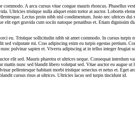
r commodo. A arcu cursus vitae congue mauris rhoncus. Phasellus vestib
vida. Ultricies tristique nulla aliquet enim tortor at auctor. Lobortis 
ellentesque. Lectus proin nibh nisl condimentum. Justo nec ultrices dui 
que elit eget gravida cum sociis natoque penatibus et. Etiam dignissim d
orci eu. Tristique sollicitudin nibh sit amet commodo. In cursus turpis m
 elit sed vulputate mi. Cras adipiscing enim eu turpis egestas pretium. Co
unc pulvinar sapien et. Viverra adipiscing at in tellus integer feugiat s
 auctor elit sed. Mauris pharetra et ultrices neque. Consequat interdum va
ar mattis nunc sed blandit libero volutpat sed. Vitae auctor eu augue ut 
inar pellentesque habitant morbi tristique senectus et netus et. Eget ar
it cursus risus at ultrices. Ultricies lacus sed turpis tincidunt id.