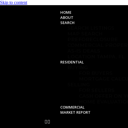
Skip to content
HOME
ABOUT
SEARCH
SEARCH LISTINGS
MAP SEARCH
PREFORECLOSURE
COMMERCIAL PROPER
AS-IS DEALS
LOCATION TAMPA, FL
RESIDENTIAL
BUYING
FOR BUYERS
MORTGAGE CALC
SELLING
FOR SELLERS
CASH OFFER ON 
HOME EVALUATIO
COMMERCIAL
MARKET REPORT