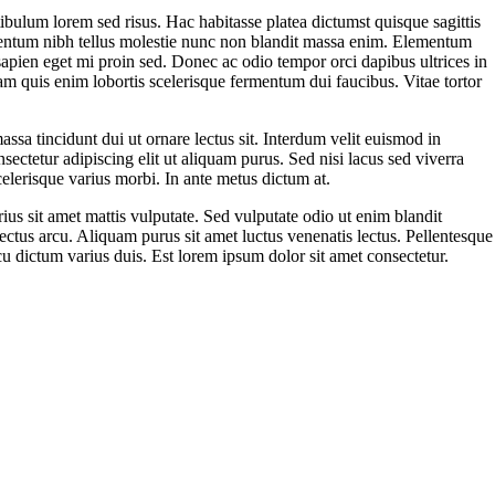
ulum lorem sed risus. Hac habitasse platea dictumst quisque sagittis
elementum nibh tellus molestie nunc non blandit massa enim. Elementum
sapien eget mi proin sed. Donec ac odio tempor orci dapibus ultrices in
iam quis enim lobortis scelerisque fermentum dui faucibus. Vitae tortor
assa tincidunt dui ut ornare lectus sit. Interdum velit euismod in
nsectetur adipiscing elit ut aliquam purus. Sed nisi lacus sed viverra
celerisque varius morbi. In ante metus dictum at.
rius sit amet mattis vulputate. Sed vulputate odio ut enim blandit
lectus arcu. Aliquam purus sit amet luctus venenatis lectus. Pellentesque
cu dictum varius duis. Est lorem ipsum dolor sit amet consectetur.