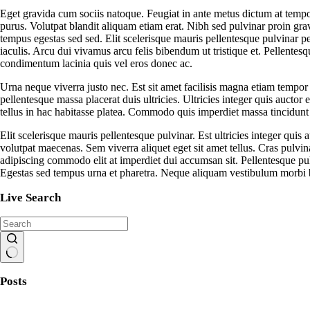
Eget gravida cum sociis natoque. Feugiat in ante metus dictum at tempo
purus. Volutpat blandit aliquam etiam erat. Nibh sed pulvinar proin gra
tempus egestas sed sed. Elit scelerisque mauris pellentesque pulvinar p
iaculis. Arcu dui vivamus arcu felis bibendum ut tristique et. Pellentes
condimentum lacinia quis vel eros donec ac.
Urna neque viverra justo nec. Est sit amet facilisis magna etiam tempor 
pellentesque massa placerat duis ultricies. Ultricies integer quis auctor
tellus in hac habitasse platea. Commodo quis imperdiet massa tincidunt n
Elit scelerisque mauris pellentesque pulvinar. Est ultricies integer quis
volutpat maecenas. Sem viverra aliquet eget sit amet tellus. Cras pulvin
adipiscing commodo elit at imperdiet dui accumsan sit. Pellentesque pulv
Egestas sed tempus urna et pharetra. Neque aliquam vestibulum morbi bland
Live Search
Posts