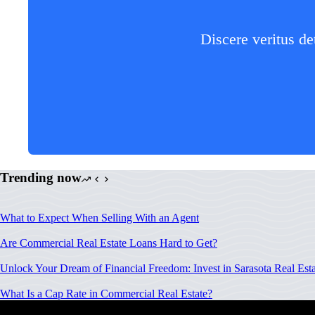
Discere veritus de
Trending now
What to Expect When Selling With an Agent
Are Commercial Real Estate Loans Hard to Get?
Unlock Your Dream of Financial Freedom: Invest in Sarasota Real Esta
What Is a Cap Rate in Commercial Real Estate?