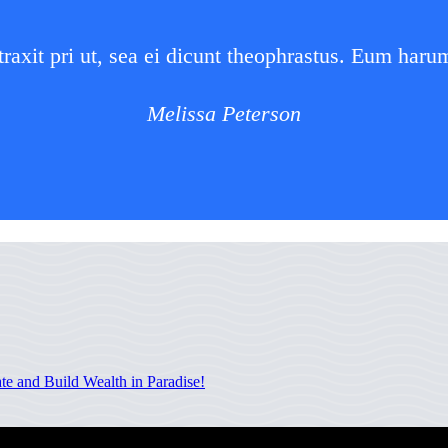
traxit pri ut, sea ei dicunt theophrastus. Eum haru
Melissa Peterson
te and Build Wealth in Paradise!