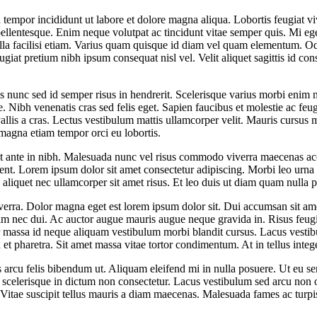
d tempor incididunt ut labore et dolore magna aliqua. Lobortis feugiat 
pellentesque. Enim neque volutpat ac tincidunt vitae semper quis. Mi ege
nulla facilisi etiam. Varius quam quisque id diam vel quam elementum.
giat pretium nibh ipsum consequat nisl vel. Velit aliquet sagittis id con
 nunc sed id semper risus in hendrerit. Scelerisque varius morbi enim n
 Nibh venenatis cras sed felis eget. Sapien faucibus et molestie ac feu
llis a cras. Lectus vestibulum mattis ullamcorper velit. Mauris cursus m
magna etiam tempor orci eu lobortis.
est ante in nibh. Malesuada nunc vel risus commodo viverra maecenas ac
ent. Lorem ipsum dolor sit amet consectetur adipiscing. Morbi leo urna m
tae aliquet nec ullamcorper sit amet risus. Et leo duis ut diam quam nulla
s viverra. Dolor magna eget est lorem ipsum dolor sit. Dui accumsan sit 
nim nec dui. Ac auctor augue mauris augue neque gravida in. Risus feugia
tor massa id neque aliquam vestibulum morbi blandit cursus. Lacus vest
 pharetra. Sit amet massa vitae tortor condimentum. At in tellus intege
 arcu felis bibendum ut. Aliquam eleifend mi in nulla posuere. Ut eu se
 scelerisque in dictum non consectetur. Lacus vestibulum sed arcu non o
 Vitae suscipit tellus mauris a diam maecenas. Malesuada fames ac turpis