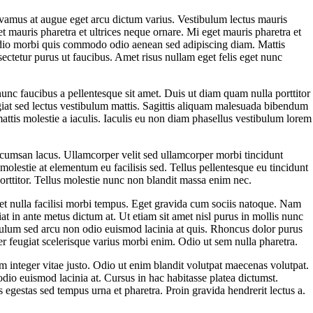
vivamus at augue eget arcu dictum varius. Vestibulum lectus mauris
t mauris pharetra et ultrices neque ornare. Mi eget mauris pharetra et
 Odio morbi quis commodo odio aenean sed adipiscing diam. Mattis
sectetur purus ut faucibus. Amet risus nullam eget felis eget nunc
unc faucibus a pellentesque sit amet. Duis ut diam quam nulla porttitor
giat sed lectus vestibulum mattis. Sagittis aliquam malesuada bibendum
attis molestie a iaculis. Iaculis eu non diam phasellus vestibulum lorem
cumsan lacus. Ullamcorper velit sed ullamcorper morbi tincidunt
olestie at elementum eu facilisis sed. Tellus pellentesque eu tincidunt
 porttitor. Tellus molestie nunc non blandit massa enim nec.
amet nulla facilisi morbi tempus. Eget gravida cum sociis natoque. Nam
t in ante metus dictum at. Ut etiam sit amet nisl purus in mollis nunc
ibulum sed arcu non odio euismod lacinia at quis. Rhoncus dolor purus
r feugiat scelerisque varius morbi enim. Odio ut sem nulla pharetra.
m integer vitae justo. Odio ut enim blandit volutpat maecenas volutpat.
dio euismod lacinia at. Cursus in hac habitasse platea dictumst.
 egestas sed tempus urna et pharetra. Proin gravida hendrerit lectus a.