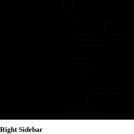
HOME
ABOUT
SEARCH
SEARCH LISTINGS
MAP SEARCH
PREFORECLOSURE
COMMERCIAL PROPER
AS-IS DEALS
LOCATION TAMPA, FL
RESIDENTIAL
BUYING
FOR BUYERS
MORTGAGE CALC
SELLING
FOR SELLERS
CASH OFFER ON 
HOME EVALUATIO
COMMERCIAL
MARKET REPORT
Right Sidebar